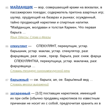
МАЙДАНЩИК
— вор, совершающий кражи на вокзалах, в
85
пассажирских поездах; содержатель притона азартных игр;
шулер, орудующий на базарах и рынках; осужденный,
тайно продающий наркотики и спиртные напитки.
*Майданщик, молдаван и толстая Кармен, Что первая
барыга …
Язык Одессы. Слова и фразы
спекулянт
— СПЕКУЛЯНТ, перекупщик, устар.
86
барышник, устар. маклак, устар. спекулятор, разг.
фарцовщик, разг. сниж., презр. барыга, разг. сниж. фарца
СПЕКУЛЯНТКА, перекупщица, устар. маклачка, разг.
фарцовщица …
Словарь-тезаурус синонимов русской речи
барыжный
— см. барыга; ая, ое. Бары/жный вид …
87
Словарь многих выражений
затаренный
— [1/2] поставщик наркотиков, имеющий
88
их при себе (обычно продавец наркотиков по известным
причинам не носит их с собой, предпочитая хранить их в