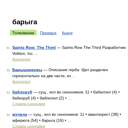
барыга
Толкование
Перевод
Книги
Saints Row: The Third
— Saints Row The Third Разработчик
81
Volition, Inc …
Википедия
Барышниковы
— Описание герба: Щит разделен
82
горизонтально на две части, из …
Википедия
баблоруб
— сущ., кол во синонимов: 11 • бабкопил (4) •
83
бабкоруб (4) • баблопил (2) • …
Словарь синонимов
жучила
— сущ., кол во синонимов: 11 • авантюрист (38) •
84
аферюга (54) • барыга (16) • …
Словарь синонимов