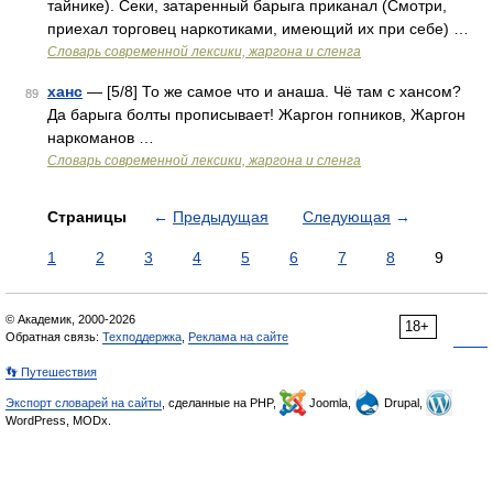
тайнике). Секи, затаренный барыга приканал (Смотри,
приехал торговец наркотиками, имеющий их при себе) …
Cловарь современной лексики, жаргона и сленга
ханс
— [5/8] То же самое что и анаша. Чё там с хансом?
89
Да барыга болты прописывает! Жаргон гопников, Жаргон
наркоманов …
Cловарь современной лексики, жаргона и сленга
Страницы
←
Предыдущая
Следующая
→
1
2
3
4
5
6
7
8
9
© Академик, 2000-2026
18+
Обратная связь:
Техподдержка
,
Реклама на сайте
👣 Путешествия
Экспорт словарей на сайты
, сделанные на PHP,
Joomla,
Drupal,
WordPress, MODx.